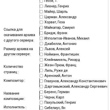
Гессе, Т.
поле
Лихнер, Генрих
Майер, Шарль
Максимальный размер файла —
15000
Kb
Царман. Александр
Хорват, Геза
Майкапар, Самуил
Ссылка для
Бридж, Фрэнк
скачивания архива
Ипполитов-Иванов, Михаил
с другого сервера:
Диабелли, Антонио
Размер архива на
Львов, Алексей
другом сервере:
Нойманн, Франтишек
Клейнмихель, Рихард
Жеэн-Прюм, Франц
Количество
Лиль, Руже де
страниц :
Аренский, Антон
Композитор :
Глазунов, Александр Константинович
Даргомыжский, Александр Сергеевич
Беренс, Герман
Название
Черни, Карл
композиции :
Пахульский, Генрих
Исполнитель :
Сибелиус, Ян