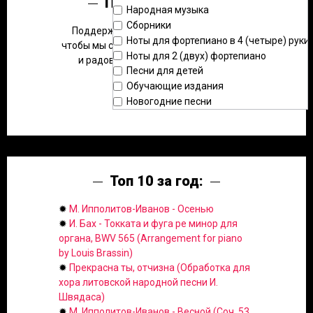
Помощь сайту:
Народная музыка
Сборники
Поддержите наш проект в развитии,
Ноты для фортепиано в 4 (четыре) руки
чтобы мы смогли размещать больше нот
Ноты для 2 (двух) фортепиано
и радовать вас новыми фишками.
Песни для детей
Обучающие издания
Новогодние песни
Топ 10 за год:
✹
М. Ипполитов-Иванов - Осенью
✹
И. Бах - Токката и фуга ре минор для
органа, BWV 565 (Arrangement for piano
by Louis Brassin)
✹
Прекрасна ты, отчизна (Обработка для
хора литовской народной песни И.
Швядаса)
✹
М. Ипполитов-Иванов - Весной (Соч. 53,