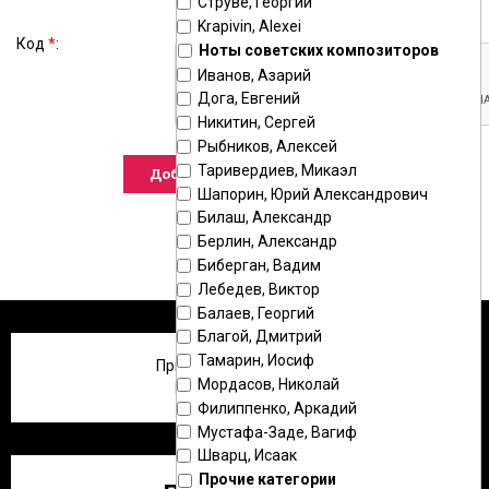
Струве, Георгий
Krapivin, Alexei
Код
*
:
Ноты советских композиторов
Иванов, Азарий
Дога, Евгений
Никитин, Сергей
Рыбников, Алексей
Таривердиев, Микаэл
Шапорин, Юрий Александрович
Билаш, Александр
Берлин, Александр
Биберган, Вадим
Лебедев, Виктор
Балаев, Георгий
Благой, Дмитрий
Тамарин, Иосиф
Приветствую Вас
,
Гость
!
Мордасов, Николай
Регистрация
|
Вход
Филиппенко, Аркадий
Мустафа-Заде, Вагиф
Шварц, Исаак
Прочие категории