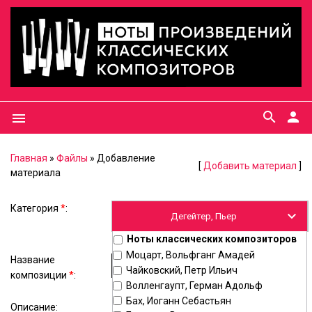
search
person
menu
Главная
»
Файлы
» Добавление
[
Добавить материал
]
материала
Категория
*
:
Ноты классических композиторов
Моцарт, Вольфганг Амадей
Название
Чайковский, Петр Ильич
композиции
*
:
Волленгаупт, Герман Адольф
Бах, Иоганн Себастьян
Описание: