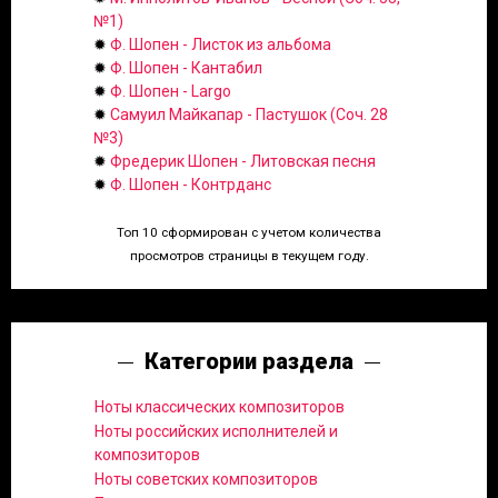
№1)
✹
Ф. Шопен - Листок из альбома
✹
Ф. Шопен - Кантабил
✹
Ф. Шопен - Largo
✹
Самуил Майкапар - Пастушок (Соч. 28
№3)
✹
Фредерик Шопен - Литовская песня
✹
Ф. Шопен - Контрданс
Топ 10 сформирован с учетом количества
просмотров страницы в текущем году.
Категории раздела
Ноты классических композиторов
Ноты российских исполнителей и
композиторов
Ноты советских композиторов