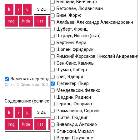
Беллини, Винченцо
Бетховен, Людвиг ван
Бизе, Жорж
Алябьев, Александр Александрович
Шуберт, Франц
Штраус, Иоганн (сын)
Бертини, Анри
Шопен, Фридерик
Римский-Корсаков, Николай Андреевич
Сен-Санс, Камиль
Шуман, Роберт
Григ, Эдвард
Заменять переводы строк тегом
<BR>
Дегейтер, Пьер
Слов:
0
, Символов:
0/0
Мендельсон, Феликс
Щедрин, Радион
Содержание (если есть):
Герман, Флориан
Рахманинов, Сергей
Шитте, Людвиг
Вивальди, Антонио
Огинский, Михаил
Верди, Джузеппе