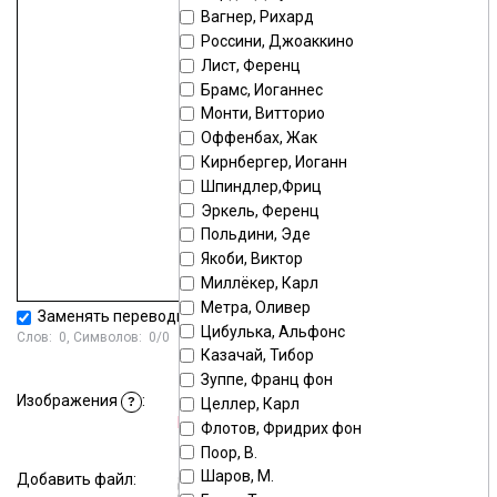
Вагнер, Рихард
Россини, Джоаккино
Лист, Ференц
Брамс, Иоганнес
Монти, Витторио
Оффенбах, Жак
Кирнбергер, Иоганн
Шпиндлер,Фриц
Эркель, Ференц
Польдини, Эде
Якоби, Виктор
Миллёкер, Карл
Метра, Оливер
Заменять переводы строк тегом
<BR>
Цибулька, Альфонс
Слов:
0
, Символов:
0/0
Казачай, Тибор
Зуппе, Франц фон
Стандартный загрузчик
|
Изображения
:
Целлер, Карл
?
Мультизагрузчик
Флотов, Фридрих фон
Поор, В.
Шаров, М.
Добавить файл:
Выберите или перетащите файл в это