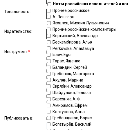
Ноты российских исполнителей и ко
Прочее российское
Тональность :
А. Лешгорн
Яковлев, Михаил Лукьянович
Прочие российские композиторы
Издательство:
Вертинский, Александр
Бескембирова, Алья
Perkovska, Anastasiya
Инструмент
*
:
фортепиано
гитара
Isaev, Egor
голос
ударные
Тарас, Ященко
скрипка
баян
Баландин, Сергей
аккордеон
орган
Гребенюк, Маргарита
оркестр
флейта
Акулян, Марина
домра
балалайка
Скрябин, Александр
домра малая
домра альтовая
Шайдулова, Гельсят
балалайка
балалайка бас
Березняк, А. Ф.
прима
Амирамов, Ефрем
бас
кларнет
Колтунова, Анна
виолончель
тромбон
Гребенщиков, Борис
Публиковать в:
хор
гармонь
Богатырёв, Василий
саксофон альт
труба