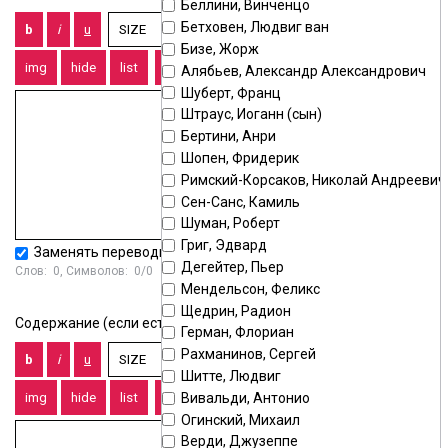
Беллини, Винченцо
Бетховен, Людвиг ван
Бизе, Жорж
Алябьев, Александр Александрович
Шуберт, Франц
Штраус, Иоганн (сын)
Бертини, Анри
Шопен, Фридерик
Римский-Корсаков, Николай Андреевич
Сен-Санс, Камиль
Шуман, Роберт
Григ, Эдвард
Заменять переводы строк тегом
<BR>
Дегейтер, Пьер
Слов:
0
, Символов:
0/0
Мендельсон, Феликс
Щедрин, Радион
Содержание (если есть):
Герман, Флориан
Рахманинов, Сергей
Шитте, Людвиг
Вивальди, Антонио
Огинский, Михаил
Верди, Джузеппе