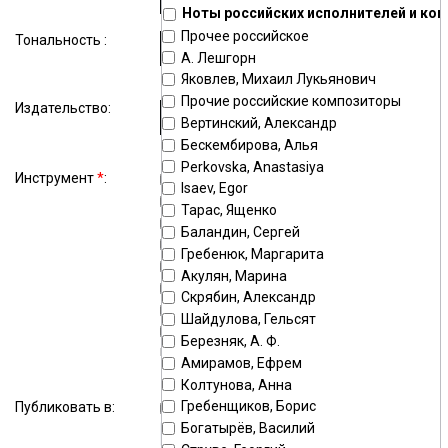
Ноты российских исполнителей и ко
Прочее российское
Тональность :
А. Лешгорн
Яковлев, Михаил Лукьянович
Прочие российские композиторы
Издательство:
Вертинский, Александр
Бескембирова, Алья
Perkovska, Anastasiya
Инструмент
*
:
фортепиано
гитара
Isaev, Egor
голос
ударные
Тарас, Ященко
скрипка
баян
Баландин, Сергей
аккордеон
орган
Гребенюк, Маргарита
оркестр
флейта
Акулян, Марина
домра
балалайка
Скрябин, Александр
домра малая
домра альтовая
Шайдулова, Гельсят
балалайка
балалайка бас
Березняк, А. Ф.
прима
Амирамов, Ефрем
бас
кларнет
Колтунова, Анна
виолончель
тромбон
Гребенщиков, Борис
Публиковать в:
хор
гармонь
Богатырёв, Василий
саксофон альт
труба