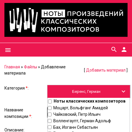
search
person
menu
Главная
»
Файлы
» Добавление
[
Добавить материал
]
материала
Категория
*
:
Ноты классических композиторов
Моцарт, Вольфганг Амадей
Название
Чайковский, Петр Ильич
композиции
*
:
Волленгаупт, Герман Адольф
Бах, Иоганн Себастьян
Описание: