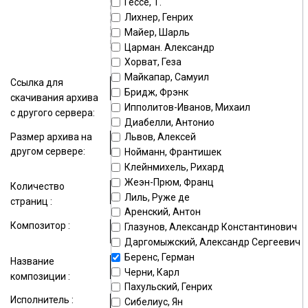
Гессе, Т.
поле
Лихнер, Генрих
Майер, Шарль
Максимальный размер файла —
15000
Kb
Царман. Александр
Хорват, Геза
Майкапар, Самуил
Ссылка для
Бридж, Фрэнк
скачивания архива
Ипполитов-Иванов, Михаил
с другого сервера:
Диабелли, Антонио
Размер архива на
Львов, Алексей
другом сервере:
Нойманн, Франтишек
Клейнмихель, Рихард
Жеэн-Прюм, Франц
Количество
Лиль, Руже де
страниц :
Аренский, Антон
Композитор :
Глазунов, Александр Константинович
Даргомыжский, Александр Сергеевич
Беренс, Герман
Название
Черни, Карл
композиции :
Пахульский, Генрих
Исполнитель :
Сибелиус, Ян