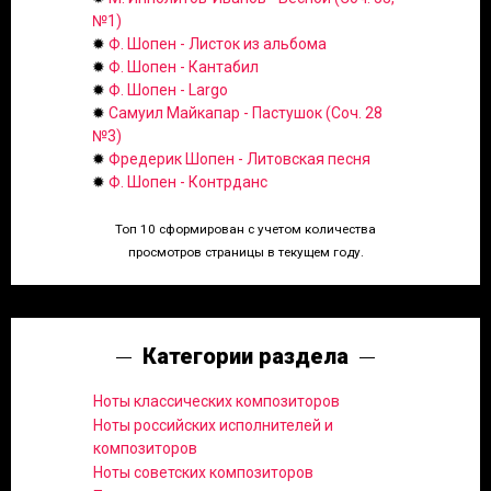
№1)
✹
Ф. Шопен - Листок из альбома
✹
Ф. Шопен - Кантабил
✹
Ф. Шопен - Largo
✹
Самуил Майкапар - Пастушок (Соч. 28
№3)
✹
Фредерик Шопен - Литовская песня
✹
Ф. Шопен - Контрданс
Топ 10 сформирован с учетом количества
просмотров страницы в текущем году.
Категории раздела
Ноты классических композиторов
Ноты российских исполнителей и
композиторов
Ноты советских композиторов