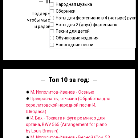
Помощь сайту:
Народная музыка
Сборники
Поддержите наш проект в развитии,
Ноты для фортепиано в 4 (четыре) руки
чтобы мы смогли размещать больше нот
Ноты для 2 (двух) фортепиано
и радовать вас новыми фишками.
Песни для детей
Обучающие издания
Новогодние песни
Топ 10 за год:
✹
М. Ипполитов-Иванов - Осенью
✹
Прекрасна ты, отчизна (Обработка для
хора литовской народной песни И.
Швядаса)
✹
И. Бах - Токката и фуга ре минор для
органа, BWV 565 (Arrangement for piano
by Louis Brassin)
✹
М. Ипполитов-Иванов - Весной (Соч. 53,