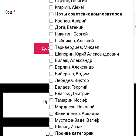
Струве, Георгий
Krapivin, Alexei
Код
*
:
Ноты советских композиторов
Иванов, Азарий
Дога, Евгений
Никитин, Сергей
Рыбников, Алексей
Таривердиев, Микаэл
Шапорин, Юрий Александрович
Билаш, Александр
Берлин, Александр
Биберган, Вадим
Лебедев, Виктор
Балаев, Георгий
Благой, Дмитрий
Тамарин, Иосиф
Приветствую Вас
,
Гость
!
Мордасов, Николай
Регистрация
|
Вход
Филиппенко, Аркадий
Мустафа-Заде, Вагиф
Шварц, Исаак
Прочие категории