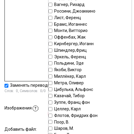
Вагнер, Рихард
Россини, Джоаккино
Лист, Ференц
Брамс, Иоганнес
Монти, Витторио
Оффенбах, Жак
Кирнбергер, Иоганн
Шпиндлер,Фриц
Эркель, Ференц
Польдини, Эде
Якоби, Виктор
Миллёкер, Карл
Метра, Оливер
Заменять переводы строк тегом
<BR>
Цибулька, Альфонс
Слов:
0
, Символов:
0/0
Казачай, Тибор
Зуппе, Франц фон
Стандартный загрузчик
|
Изображения
:
Целлер, Карл
?
Мультизагрузчик
Флотов, Фридрих фон
Поор, В.
Шаров, М.
Добавить файл:
Выберите или перетащите файл в это