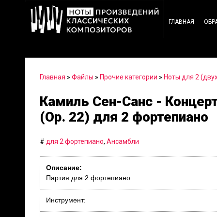
ГЛАВНАЯ
ОБР
Главная
»
Файлы
»
Прочие категории
»
Ноты для 2 (дву
Камиль Сен-Санс - Концер
(Op. 22) для 2 фортепиано
#
для 2 фортепиано
,
Ансамбли
Описание:
Партия для 2 фортепиано
Инструмент: