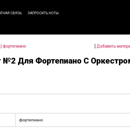
АТНАЯ СВЯЗЬ
ЗАПРОСИТЬ НОТЫ
х) фортепиано
[
Добавить матер
т №2 Для Фортепиано С Оркестро
фортепиано