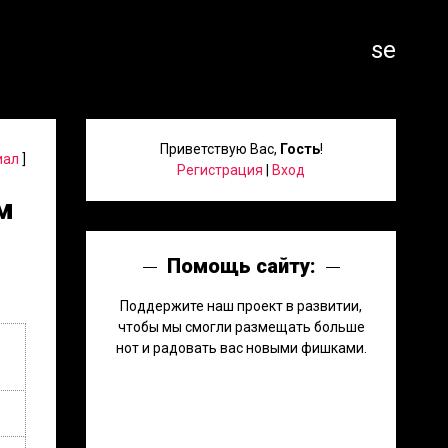
search
Приветствую Вас
,
Гость
!
иал
]
Регистрация
|
Вход
м
Помощь сайту:
Поддержите наш проект в развитии,
чтобы мы смогли размещать больше
нот и радовать вас новыми фишками.