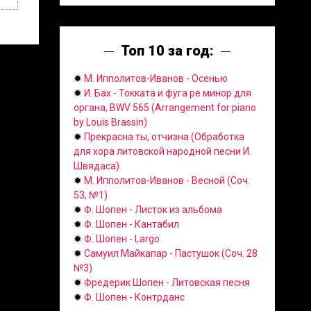
Топ 10 за год:
✹
М. Ипполитов-Иванов - Осенью
✹
И. Бах - Токката и фуга ре минор для
органа, BWV 565 (Arrangement for piano
by Louis Brassin)
✹
Прекрасна ты, отчизна (Обработка
для хора литовской народной песни И.
Швядаса)
✹
М. Ипполитов-Иванов - Весной (Соч.
53, №1)
✹
Ф. Шопен - Листок из альбома
✹
Ф. Шопен - Кантабил
✹
Ф. Шопен - Largo
✹
Самуил Майкапар - Пастушок (Соч. 28
№3)
✹
Фредерик Шопен - Литовская песня
✹
Ф. Шопен - Контрданс