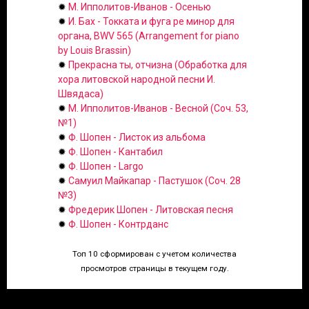
✹
М. Ипполитов-Иванов - Осенью
✹
И. Бах - Токката и фуга ре минор для
органа, BWV 565 (Arrangement for piano
by Louis Brassin)
✹
Прекрасна ты, отчизна (Обработка для
хора литовской народной песни И.
Швядаса)
✹
М. Ипполитов-Иванов - Весной (Соч. 53,
№1)
✹
Ф. Шопен - Листок из альбома
✹
Ф. Шопен - Кантабил
✹
Ф. Шопен - Largo
✹
Самуил Майкапар - Пастушок (Соч. 28
№3)
✹
Фредерик Шопен - Литовская песня
✹
Ф. Шопен - Контрданс
Топ 10 сформирован с учетом количества
просмотров страницы в текущем году.