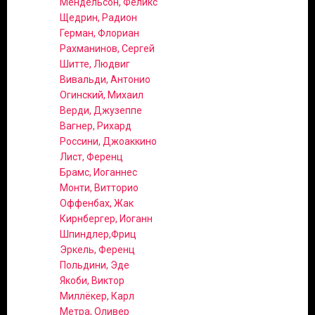
Мендельсон, Феликс
Щедрин, Радион
Герман, Флориан
Рахманинов, Сергей
Шитте, Людвиг
Вивальди, Антонио
Огинский, Михаил
Верди, Джузеппе
Вагнер, Рихард
Россини, Джоаккино
Лист, Ференц
Брамс, Иоганнес
Монти, Витторио
Оффенбах, Жак
Кирнбергер, Иоганн
Шпиндлер,Фриц
Эркель, Ференц
Польдини, Эде
Якоби, Виктор
Миллёкер, Карл
Метра, Оливер