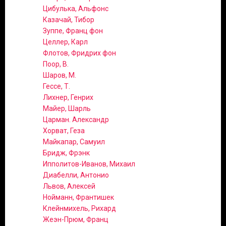
Цибулька, Альфонс
Казачай, Тибор
Зуппе, Франц фон
Целлер, Карл
Флотов, Фридрих фон
Поор, В.
Шаров, М.
Гессе, Т.
Лихнер, Генрих
Майер, Шарль
Царман. Александр
Хорват, Геза
Майкапар, Самуил
Бридж, Фрэнк
Ипполитов-Иванов, Михаил
Диабелли, Антонио
Львов, Алексей
Нойманн, Франтишек
Клейнмихель, Рихард
Жеэн-Прюм, Франц