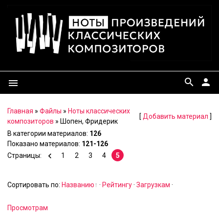
search
person
menu
Главная
»
Файлы
»
Ноты классических
[
Добавить материал
]
композиторов
» Шопен, Фридерик
В категории материалов
:
126
Показано материалов
:
121-126
Страницы
:
1
2
3
4
5
Сортировать по
:
Названию
·
Рейтингу
·
Загрузкам
·
Просмотрам