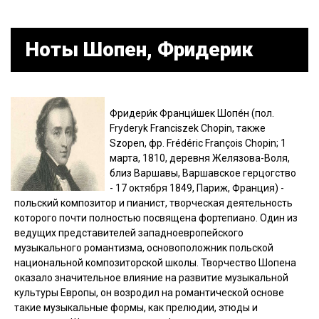
Ноты Шопен, Фридерик
Фридери́к Франци́шек Шопе́н (пол.
Fryderyk Franciszek Chopin, также
Szopen, фр. Frédéric François Chopin; 1
марта, 1810, деревня Желязова-Воля,
близ Варшавы, Варшавское герцогство
- 17 октября 1849, Париж, Франция) -
польский композитор и пианист, творческая деятельность
которого почти полностью посвящена фортепиано. Один из
ведущих представителей западноевропейского
музыкального романтизма, основоположник польской
национальной композиторской школы. Творчество Шопена
оказало значительное влияние на развитие музыкальной
культуры Европы, он возродил на романтической основе
такие музыкальные формы, как прелюдии, этюды и