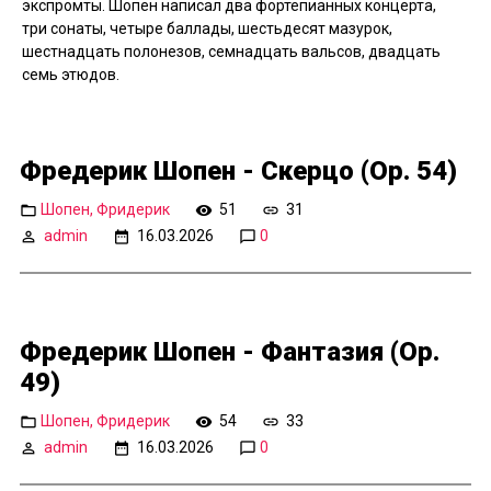
экспромты. Шопен написал два фортепианных концерта,
три сонаты, четыре баллады, шестьдесят мазурок,
шестнадцать полонезов, семнадцать вальсов, двадцать
семь этюдов.
Фредерик Шопен - Скерцо (Op. 54)
Шопен, Фридерик
51
31
admin
16.03.2026
0
Фредерик Шопен - Фантазия (Op.
49)
Шопен, Фридерик
54
33
admin
16.03.2026
0