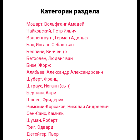
Категории раздела
Моцарт, Вольфганг Амадей
Чайковский, Петр Ильич
Волленгаупт, Герман Адольф
Бах, Иоганн Себастьян
Беллини, Винченцо
Бетховен, Людвиг ван
Бизе, Жорж
Алябьев, Александр Александрович
Шуберт, Франц
Штраус, Иоганн (сын)
Бертини, Анри
Шопен, Фридерик
Римский-Корсаков, Николай Андреевич
Сен-Санс, Камиль
Шуман, Роберт
Григ, Эдвард
Дегейтер, Пьер