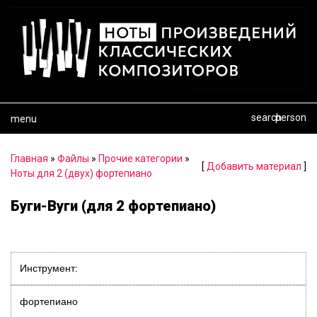
search
person
menu
Главная
»
Файлы
»
Прочие категории
»
[
Добавить материал
]
Ноты для 2 (двух) фортепиано
Буги-Вуги (для 2 фортепиано)
Инструмент:
фортепиано