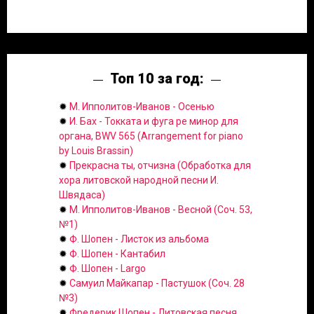
Топ 10 за год:
✹
М. Ипполитов-Иванов - Осенью
✹
И. Бах - Токката и фуга ре минор для
органа, BWV 565 (Arrangement for piano
by Louis Brassin)
✹
Прекрасна ты, отчизна (Обработка для
хора литовской народной песни И.
Швядаса)
✹
М. Ипполитов-Иванов - Весной (Соч. 53,
№1)
✹
Ф. Шопен - Листок из альбома
✹
Ф. Шопен - Кантабил
✹
Ф. Шопен - Largo
✹
Самуил Майкапар - Пастушок (Соч. 28
№3)
✹
Фредерик Шопен - Литовская песня